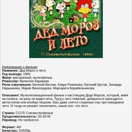
Информация о фильме
Название:
Дед Мороз и лето
Год выхода:
1969
Жанр:
рисованный, мультфильм
Режиссёр:
Валентин Караваев
Роли озвучивали:
Евгений Весник, Клара Румянова, Евгений Шутов, Зинаида
Нарышкина, Мария Виноградова, Маргарита Корабельникова
Описание:
Мультипликационный фильм о настоящем Деде Морозе, который, живя
на полюсе, ни разу не видел лета. Труд у него тяжёлый, добираться приходится
автостопом или вообще пешком. Ему даже снятся странные сны про неведомое
лето. И тогда он решает посмотреть, какое оно -это лето.
Страна:
СССР, Союзмультфильм
Продолжительность:
00:18:40
Перевод:
Не требуется
Формат:
AVI
Качество:
DVDRip