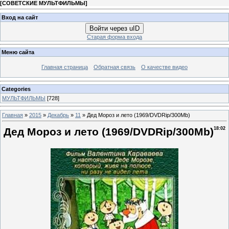
[
СОВЕТСКИЕ МУЛЬТФИЛЬМЫ
]
Вход на сайт
Войти через uID
Старая форма входа
Меню сайта
Главная страница
Обратная связь
О качестве видео
Categories
МУЛЬТФИЛЬМЫ
[728]
Главная
»
2015
»
Декабрь
»
11
» Дед Мороз и лето (1969/DVDRip/300Мb)
Дед Мороз и лето (1969/DVDRip/300Мb)
18:02