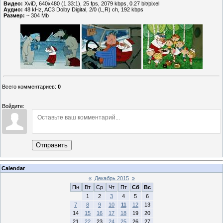
Видео:
XviD, 640x480 (1.33:1), 25 fps, 2079 kbps, 0.27 bit/pixel
Аудио:
48 kHz, AC3 Dolby Digital, 2/0 (L,R) ch, 192 kbps
Размер:
~ 304 Мb
Всего комментариев
:
0
Войдите:
Отправить
Calendar
«
Декабрь 2015
»
Пн
Вт
Ср
Чт
Пт
Сб
Вс
1
2
3
4
5
6
7
8
9
10
11
12
13
14
15
16
17
18
19
20
21
22
23
24
25
26
27