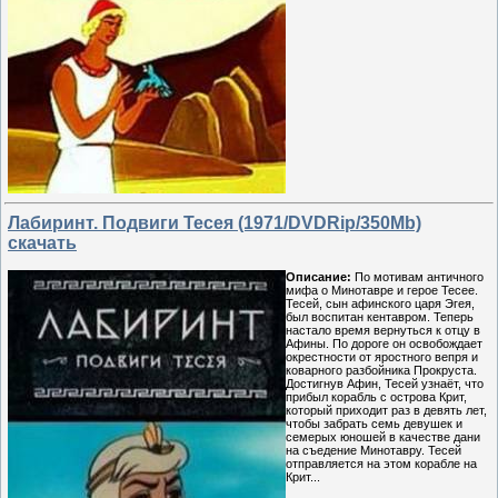
Лабиринт. Подвиги Тесея (1971/DVDRip/350Mb)
скачать
Описание:
По мотивам античного
мифа о Минотавре и герое Тесее.
Тесей, сын афинского царя Эгея,
был воспитан кентавром. Теперь
настало время вернуться к отцу в
Афины. По дороге он освобождает
окрестности от яростного вепря и
коварного разбойника Прокруста.
Достигнув Афин, Тесей узнаёт, что
прибыл корабль с острова Крит,
который приходит раз в девять лет,
чтобы забрать семь девушек и
семерых юношей в качестве дани
на съедение Минотавру. Тесей
отправляется на этом корабле на
Крит...