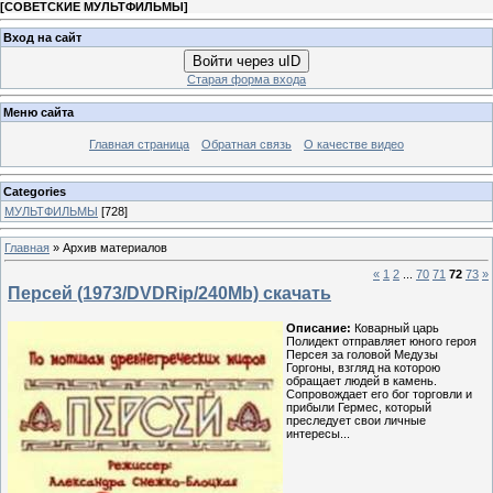
[
СОВЕТСКИЕ МУЛЬТФИЛЬМЫ
]
Вход на сайт
Войти через uID
Старая форма входа
Меню сайта
Главная страница
Обратная связь
О качестве видео
Categories
МУЛЬТФИЛЬМЫ
[728]
Главная
»
Архив материалов
«
1
2
...
70
71
72
73
»
Персей (1973/DVDRip/240Mb) скачать
Описание:
Коварный царь
Полидект отправляет юного героя
Персея за головой Медузы
Горгоны, взгляд на которою
обращает людей в камень.
Сопровождает его бог торговли и
прибыли Гермес, который
преследует свои личные
интересы...