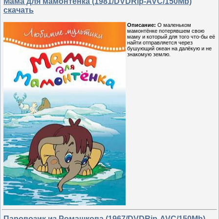
Мама для мамонтёнка (1981/DVDRip-AVC/150Mb)
скачать
Описание:
О маленьком
мамонтёнке потерявшем свою
маму и который для того что-бы её
найти отправляется через
бушующий океан на далёкую и не
знакомую землю.
Паровозик из Ромашкова (1967/DVDRip-AVC/150Mb)