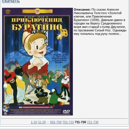
скачать
Описание:
По сказке Алексея
Николаевича Толстого «Золотой
ключик, или Приключения
Буратино» (1936). Давным-давно в
городке на берегу Средиземного
моря жил старый столяр Джузеппе,
по прозванию Сизый Нос. Однажды
ему попалось под руку полено...
1-10
11-20
...
691-700
701-710
711-720
721-730