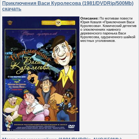
Приключения Васи Куролесова (1981/DVDRip/500Mb)
скачать
Описание:
По мотивам повести
Юрия Коваля «Приключения Васи
Куролесова». Комический детектив
о злоключениях наивного
деревенского паренька Васи
Куролесова, одураченного шайкой
местных уголовников.