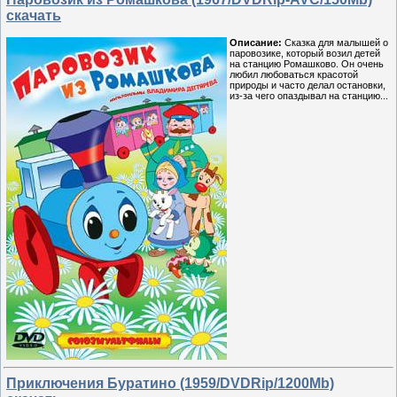
скачать
Описание:
Сказка для малышей о
паровозике, который возил детей
на станцию Ромашково. Он очень
любил любоваться красотой
природы и часто делал остановки,
из-за чего опаздывал на станцию...
Приключения Буратино (1959/DVDRip/1200Mb)