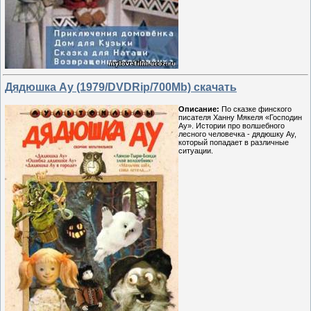
Дядюшка Ау (1979/DVDRip/700Mb) скачать
Описание:
По сказке финского
писателя Ханну Мякеля «Господин
Ау». Истории про волшебного
лесного человечка - дядюшку Ау,
который попадает в различные
ситуации.