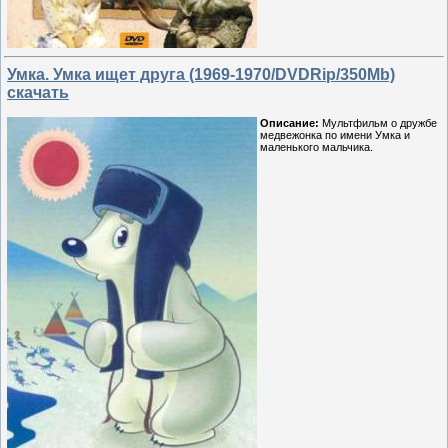
Умка. Умка ищет друга (1969-1970/DVDRip/350Mb)
скачать
Описание:
Мультфильм о дружбе
медвежонка по имени Умка и
маленького мальчика.