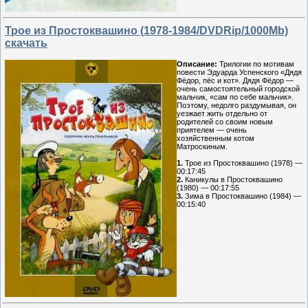
Трое из Простоквашино (1978-1984/DVDRip/1000Mb)
скачать
Описание:
Трилогии по мотивам
повести Эдуарда Успенского «Дядя
Фёдор, пёс и кот». Дядя Фёдор —
очень самостоятельный городской
мальчик, «сам по себе мальчик».
Поэтому, недолго раздумывая, он
уезжает жить отдельно от
родителей со своим новым
приятелем — очень
хозяйственным котом
Матроскиным.
1.
Трое из Простоквашино (1978) —
00:17:45
2.
Каникулы в Простоквашино
(1980) — 00:17:55
3.
Зима в Простоквашино (1984) —
00:15:40