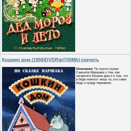
Кошкин дом (1958/DVDRip/700Mb) скачать
Описание:
По пьесе-сказке
Самуила Маршака о том, как
загорелся Кошкин дом и о том, что
в беде помогут лишь те, кто сами
беду и нужду пережили.