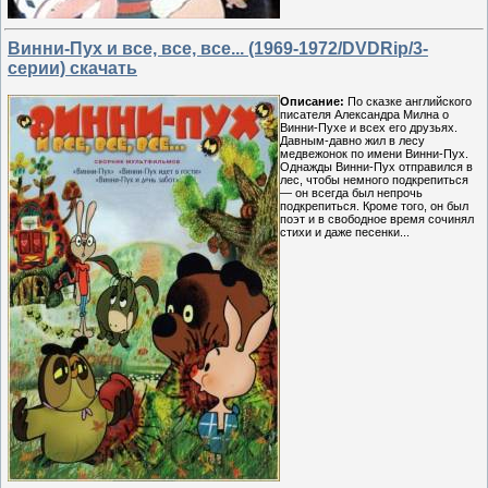
Винни-Пух и все, все, все... (1969-1972/DVDRip/3-
серии) скачать
Описание:
По сказке английского
писателя Александра Милна о
Винни-Пухе и всех его друзьях.
Давным-давно жил в лесу
медвежонок по имени Винни-Пух.
Однажды Винни-Пух отправился в
лес, чтобы немного подкрепиться
— он всегда был непрочь
подкрепиться. Кроме того, он был
поэт и в свободное время сочинял
стихи и даже песенки...