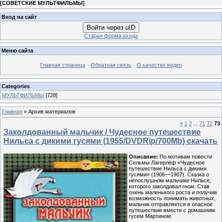
[
СОВЕТСКИЕ МУЛЬТФИЛЬМЫ
]
Вход на сайт
Войти через uID
Старая форма входа
Меню сайта
Главная страница
Обратная связь
О качестве видео
Categories
МУЛЬТФИЛЬМЫ
[728]
Главная
»
Архив материалов
«
1
2
...
71
72
73
Заколдованный мальчик / Чудесное путешествие
Нильса с дикими гусями (1955/DVDRip/700Mb) скачать
Описание:
По мотивам повести
Сельмы Лагерлёф «Чудесное
путешествие Нильса с дикими
гусями» (1906—1907). Сказка о
непослушном мальчике Нильсе,
которого заколдовал гном. Став
очень маленького роста и получив
возможность понимать животных,
мальчик отправляется в опасное
путешествие вместе с домашним
гусем Мартином.