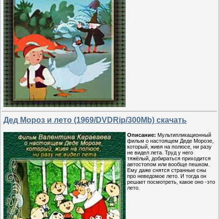
Дед Мороз и лето (1969/DVDRip/300Мb) скачать
Описание:
Мультипликационный
фильм о настоящем Деде Морозе,
который, живя на полюсе, ни разу
не видел лета. Труд у него
тяжёлый, добираться приходится
автостопом или вообще пешком.
Ему даже снятся странные сны
про неведомое лето. И тогда он
решает посмотреть, какое оно -это
лето.