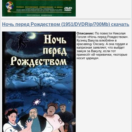
Ночь перед Рождеством (1951/DVDRip/700Mb) скачать
Описание:
По повести Николая
Гоголя «Ночь перед Рождеством».
Кузнец Вакула влюблённ в
красавецу Оксану. А она гордая и
капризная заявляет, что выйдет
замуж за Вакулу, если тот
принесёт ей черевички, «которые
носит царица».