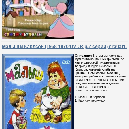
Малыш и Карлсон (1968-1970/DVDRip/2-серии) скачать
Описание:
В этом выпуске два
мультипликационных фильма, по
книге шведской писательницы
Астрид Линдгрен «Малыш и
Карлсон, который живёт на
крыше». Семилетний мальчик,
младший ребёнок в семье, скучает
в одиночестве, когда к открытому
окну его комнаты неожиданно
подлетает человечек с
пропеллером на спине...
1.
Малыш и Карлсон
2.
Карлсон вернулся