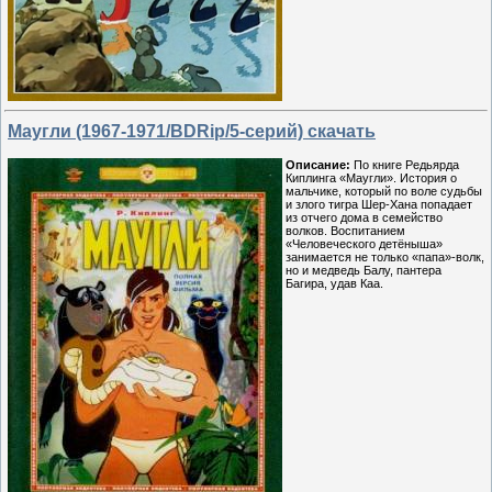
Маугли (1967-1971/BDRip/5-серий) скачать
Описание:
По книге Редьярда
Киплинга «Маугли». История о
мальчике, который по воле судьбы
и злого тигра Шер-Хана попадает
из отчего дома в семейство
волков. Воспитанием
«Человеческого детёныша»
занимается не только «папа»-волк,
но и медведь Балу, пантера
Багира, удав Каа.