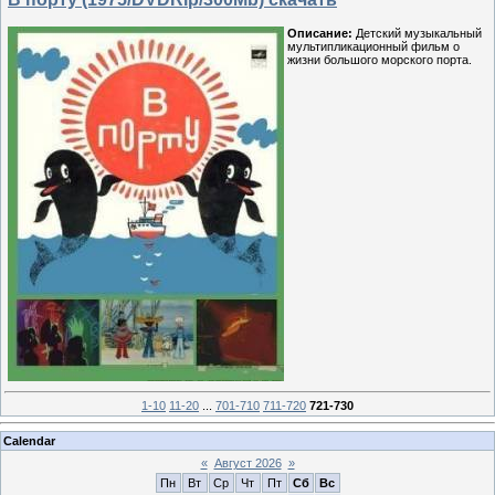
Описание:
Детский музыкальный
мультипликационный фильм о
жизни большого морского порта.
1-10
11-20
...
701-710
711-720
721-730
Calendar
«
Август 2026
»
Пн
Вт
Ср
Чт
Пт
Сб
Вс