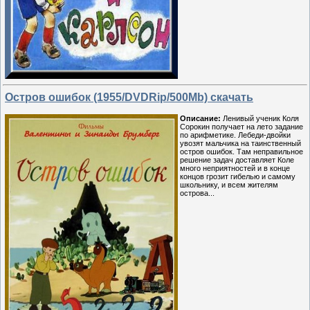
Остров ошибок (1955/DVDRip/500Mb) скачать
Описание:
Ленивый ученик Коля
Сорокин получает на лето задание
по арифметике. Лебеди-двойки
увозят мальчика на таинственный
остров ошибок. Там неправильное
решение задач доставляет Коле
много неприятностей и в конце
концов грозит гибелью и самому
школьнику, и всем жителям
острова...