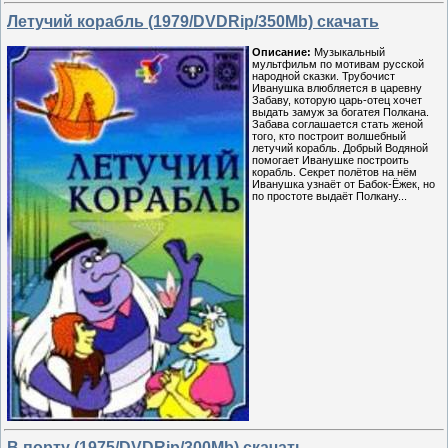
Летучий корабль (1979/DVDRip/350Mb) скачать
Описание:
Музыкальный
мультфильм по мотивам русской
народной сказки. Трубочист
Иванушка влюбляется в царевну
Забаву, которую царь-отец хочет
выдать замуж за богатея Полкана.
Забава соглашается стать женой
того, кто построит волшебный
летучий корабль. Добрый Водяной
помогает Иванушке построить
корабль. Секрет полётов на нём
Иванушка узнаёт от Бабок-Ёжек, но
по простоте выдаёт Полкану...
В порту (1975/DVDRip/300Mb) скачать