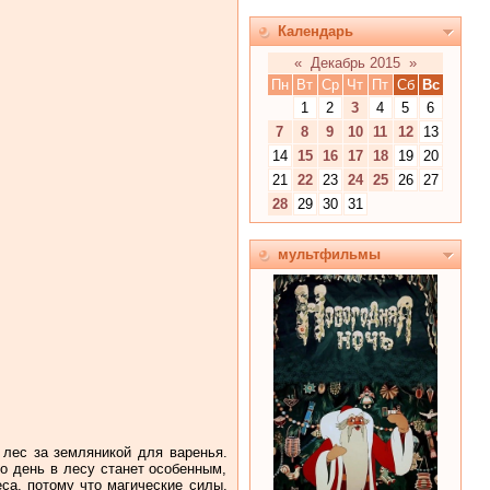
Календарь
«
Декабрь 2015
»
Пн
Вт
Ср
Чт
Пт
Сб
Вс
1
2
3
4
5
6
7
8
9
10
11
12
13
14
15
16
17
18
19
20
21
22
23
24
25
26
27
28
29
30
31
мультфильмы
 лес за земляникой для варенья.
о день в лесу станет особенным,
еса, потому что магические силы,