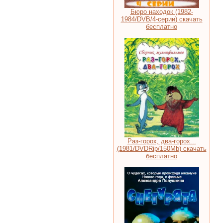
Бюро находок (1982-
1984/DVB/4-серии) скачать
бесплатно
Раз-горох, два-горох...
(1981/DVDRip/150Mb) скачать
бесплатно