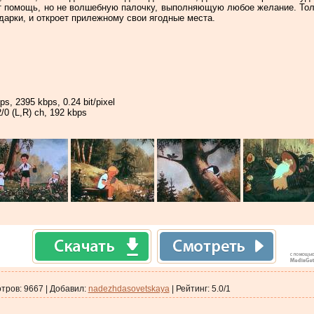
 помощь, но не волшебную палочку, выполняющую любое желание. Тольк
дарки, и откроет прилежному свои ягодные места.
ps, 2395 kbps, 0.24 bit/pixel
/0 (L,R) ch, 192 kbps
тров
:
9667
|
Добавил
:
nadezhdasovetskaya
|
Рейтинг
:
5.0
/
1