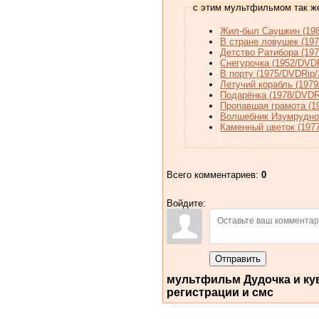
с этим мультфильмом так ж
Жил-был Саушкин (198
В стране ловушек (197
Детство Ратибора (19
Снегурочка (1952/DVD
В порту (1975/DVDRip
Летучий корабль (197
Подарёнка (1978/DVDR
Пропавшая грамота (1
Волшебник Изумрудног
Каменный цветок (197
Всего комментариев
:
0
Войдите:
Отправить
мультфильм Дудочка и кув
регистрации и смс