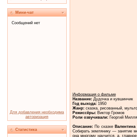
Мини-чат
Информация о фильме
Название:
Дудочка и кувшинчик
Год выхода:
1950
Жанр:
сказка, рисованный, муль
Для добавления необходима
Режиссёры:
Виктор Громов
авторизация
Роли озвучивали:
Георгий Милл
Описание:
По сказке
Валентина
Статистика
Собирать землянику — занятие ме
она многому научится, а, главно