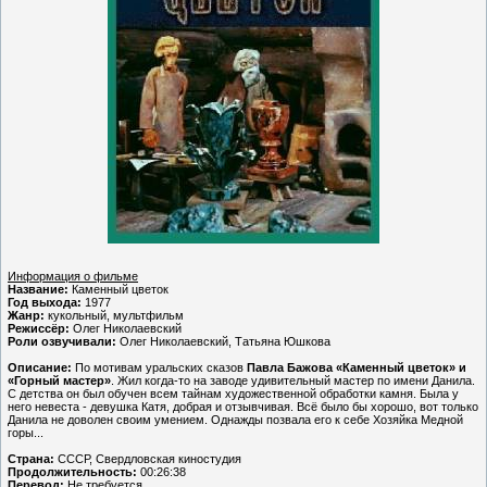
Информация о фильме
Название:
Каменный цветок
Год выхода:
1977
Жанр:
кукольный, мультфильм
Режиссёр:
Олег Николаевский
Роли озвучивали:
Олег Николаевский, Татьяна Юшкова
Описание:
По мотивам уральских сказов
Павла Бажова «Каменный цветок» и
«Горный мастер»
. Жил когда-то на заводе удивительный мастер по имени Данила.
С детства он был обучен всем тайнам художественной обработки камня. Была у
него невеста - девушка Катя, добрая и отзывчивая. Всё было бы хорошо, вот только
Данила не доволен своим умением. Однажды позвала его к себе Хозяйка Медной
горы...
Страна:
СССР, Свердловская киностудия
Продолжительность:
00:26:38
Перевод:
Не требуется