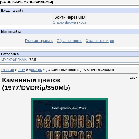
[
СОВЕТСКИЕ МУЛЬТФИЛЬМЫ
]
Вход на сайт
Войти через uID
Старая форма входа
Меню сайта
Главная страница
Обратная связь
О качестве видео
Categories
МУЛЬТФИЛЬМЫ
[728]
Главная
»
2016
»
Декабрь
»
2
» Каменный цветок (1977/DVDRip/350Mb)
Каменный цветок
22:27
(1977/DVDRip/350Mb)