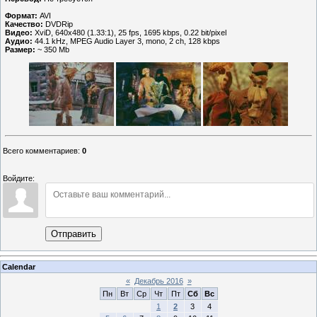
Формат:
AVI
Качество:
DVDRip
Видео:
XviD, 640x480 (1.33:1), 25 fps, 1695 kbps, 0.22 bit/pixel
Аудио:
44.1 kHz, MPEG Audio Layer 3, mono, 2 ch, 128 kbps
Размер:
~ 350 Mb
Всего комментариев
:
0
Войдите:
Отправить
Calendar
«
Декабрь 2016
»
Пн
Вт
Ср
Чт
Пт
Сб
Вс
1
2
3
4