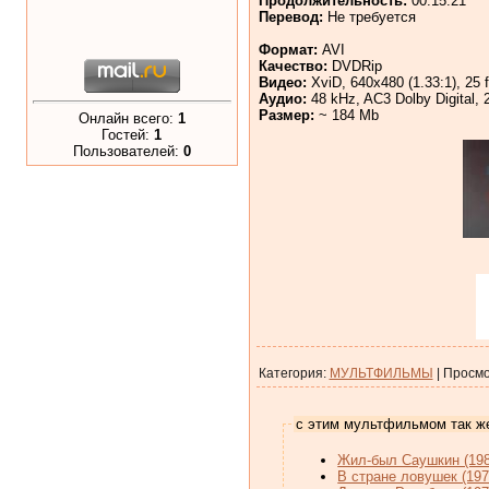
Продолжительность:
00:15:21
Перевод:
Не требуется
Формат:
AVI
Качество:
DVDRip
Видео:
XviD, 640x480 (1.33:1), 25 f
Аудио:
48 kHz, AC3 Dolby Digital, 2
Размер:
~ 184 Mb
Онлайн всего:
1
Гостей:
1
Пользователей:
0
Категория
:
МУЛЬТФИЛЬМЫ
|
Просмо
с этим мультфильмом так ж
Жил-был Саушкин (198
В стране ловушек (197