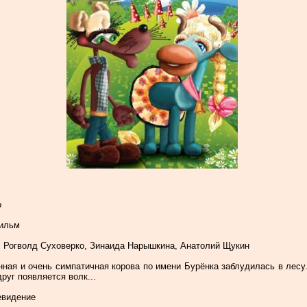
о
фильм
 Рогволд Суховерко, Зинаида Нарышкина, Анатолий Щукин
ная и очень симпатичная корова по имени Бурёнка заблудилась в лесу
руг появляется волк...
евидение