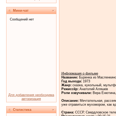
Мини-чат
Информация о фильме
Название:
Буренка из Масленкин
Год выхода:
1973
Жанр:
сказка, кукольный, мульт
Режиссёр:
Анатолий Аляшев
Роли озвучивали:
Вера Енютина,
Для добавления необходима
авторизация
Описание:
Мечтательная, рассеян
уже отравиться мухомором, как вд
Статистика
Страна:
СССР, Свердловское тел