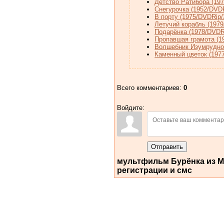
Детство Ратибора (19
Снегурочка (1952/DVD
В порту (1975/DVDRip
Летучий корабль (197
Подарёнка (1978/DVDR
Пропавшая грамота (1
Волшебник Изумрудног
Каменный цветок (197
Всего комментариев
:
0
Войдите:
Отправить
мультфильм Бурёнка из Ма
регистрации и смс