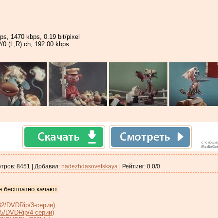
ps, 1470 kbps, 0.19 bit/pixel
/0 (L,R) ch, 192.00 kbps
тров
:
8451
|
Добавил
:
nadezhdasovetskaya
|
Рейтинг
:
0.0
/
0
е бесплатно качают
2/DVDRip/3-серии)
5/DVDRip/4-серии)