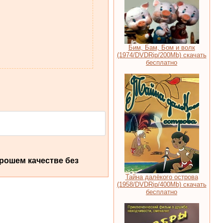
Бим, Бам, Бом и волк
(1974/DVDRip/200Mb) скачать
бесплатно
рошем качестве без
Тайна далёкого острова
(1958/DVDRip/400Mb) скачать
бесплатно