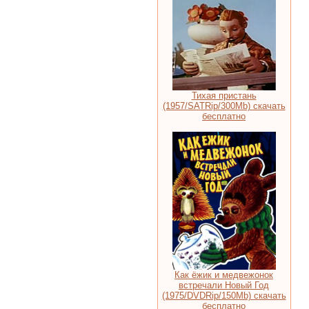
Тихая пристань
(1957/SATRip/300Mb) скачать
бесплатно
Как ёжик и медвежонок
встречали Новый Год
(1975/DVDRip/150Mb) скачать
бесплатно