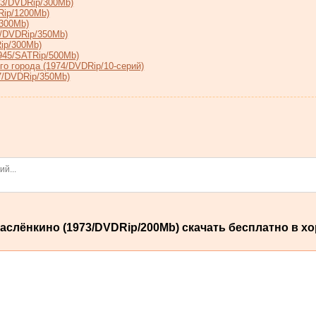
73/DVDRip/300Mb)
Rip/1200Mb)
/300Mb)
9/DVDRip/350Mb)
ip/300Mb)
945/SATRip/500Mb)
о города (1974/DVDRip/10-серий)
7/DVDRip/350Mb)
слёнкино (1973/DVDRip/200Mb) скачать бесплатно в хо