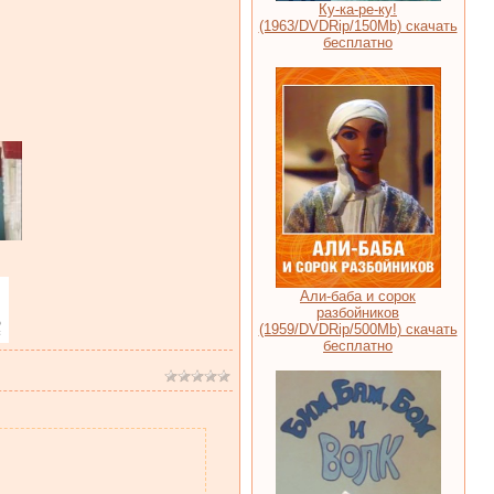
Ку-ка-ре-ку!
(1963/DVDRip/150Mb) скачать
бесплатно
Али-баба и сорок
разбойников
(1959/DVDRip/500Mb) скачать
бесплатно