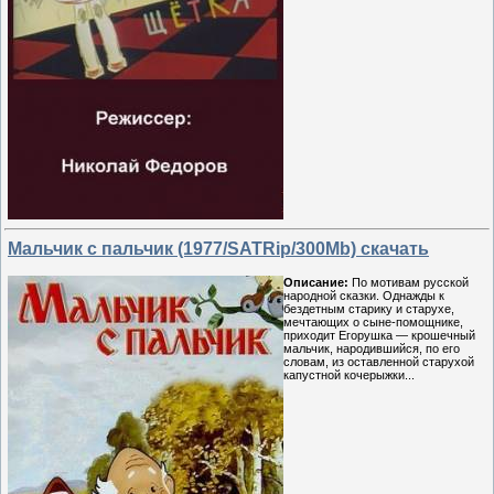
Мальчик с пальчик (1977/SATRip/300Mb) скачать
Описание:
По мотивам русской
народной сказки. Однажды к
бездетным старику и старухе,
мечтающих о сыне-помощнике,
приходит Егорушка — крошечный
мальчик, народившийся, по его
словам, из оставленной старухой
капустной кочерыжки...