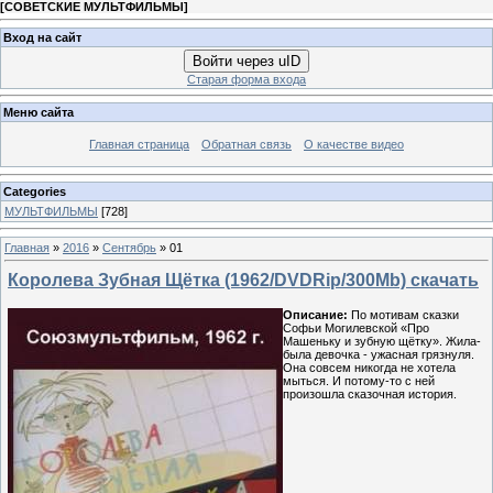
[
СОВЕТСКИЕ МУЛЬТФИЛЬМЫ
]
Вход на сайт
Войти через uID
Старая форма входа
Меню сайта
Главная страница
Обратная связь
О качестве видео
Categories
МУЛЬТФИЛЬМЫ
[728]
Главная
»
2016
»
Сентябрь
»
01
Королева Зубная Щётка (1962/DVDRip/300Mb) скачать
Описание:
По мотивам сказки
Софьи Могилевской «Про
Машеньку и зубную щётку». Жила-
была девочка - ужасная грязнуля.
Она совсем никогда не хотела
мыться. И потому-то с ней
произошла сказочная история.