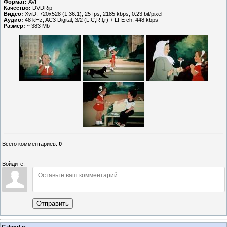
Формат:
AVI
Качество:
DVDRip
Видео:
XviD, 720x528 (1.36:1), 25 fps, 2185 kbps, 0.23 bit/pixel
Аудио:
48 kHz, AC3 Digital, 3/2 (L,C,R,l,r) + LFE ch, 448 kbps
Размер:
~ 383 Mb
Всего комментариев
:
0
Войдите:
Отправить
Calendar