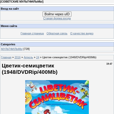
[
СОВЕТСКИЕ МУЛЬТФИЛЬМЫ
]
Вход на сайт
Войти через uID
Старая форма входа
Меню сайта
Главная страница
Обратная связь
О качестве видео
Categories
МУЛЬТФИЛЬМЫ
[728]
Главная
»
2016
»
Апрель
»
24
» Цветик-семицветик (1948/DVDRip/400Mb)
Цветик-семицветик
19:47
(1948/DVDRip/400Mb)