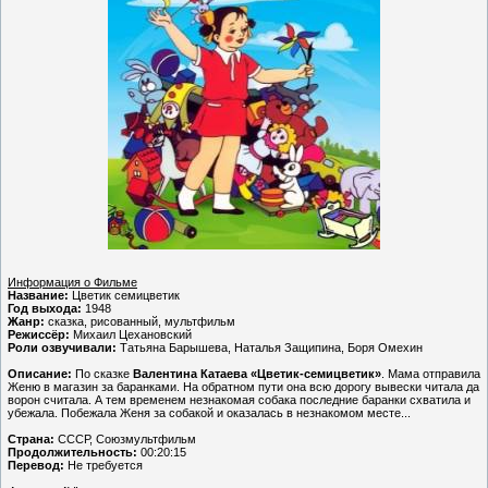
Информация о Фильме
Название:
Цветик семицветик
Год выхода:
1948
Жанр:
сказка, рисованный, мультфильм
Режиссёр:
Михаил Цехановский
Роли озвучивали:
Татьяна Барышева, Наталья Защипина, Боря Омехин
Описание:
По сказке
Валентина Катаева «Цветик-семицветик»
. Мама отправила
Женю в магазин за баранками. На обратном пути она всю дорогу вывески читала да
ворон считала. А тем временем незнакомая собака последние баранки схватила и
убежала. Побежала Женя за собакой и оказалась в незнакомом месте...
Страна:
СССР, Союзмультфильм
Продолжительность:
00:20:15
Перевод:
Не требуется