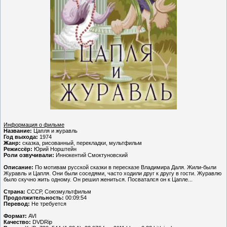
Информация о фильме
Название:
Цапля и журавль
Год выхода:
1974
Жанр:
сказка, рисованный, перекладки, мультфильм
Режиссёр:
Юрий Норштейн
Роли озвучивали:
Иннокентий Смоктуновский
Описание:
По мотивам русской сказки в пересказе Владимира Даля. Жили-были
Журавль и Цапля. Они были соседями, часто ходили друг к другу в гости. Журавлю
было скучно жить одному. Он решил жениться. Посватался он к Цапле...
Страна:
СССР, Союзмультфильм
Продолжительность:
00:09:54
Перевод:
Не требуется
Формат:
AVI
Качество:
DVDRip