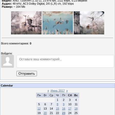
Видео:
XviD, 720x544 (1.32:1), 23.976 fps, 2111 kbps, 0.23 bit/pixel
Аудио:
48 kHz, AC3 Dolby Digital, 2/0 (L,R) ch, 192 kbps
Размер:
~ 164 Мb
Всего комментариев
:
0
Войдите:
Отправить
Calendar
«
Июнь 2017
»
Пн
Вт
Ср
Чт
Пт
Сб
Вс
1
2
3
4
5
6
7
8
9
10
11
12
13
14
15
16
17
18
19
20
21
22
23
24
25