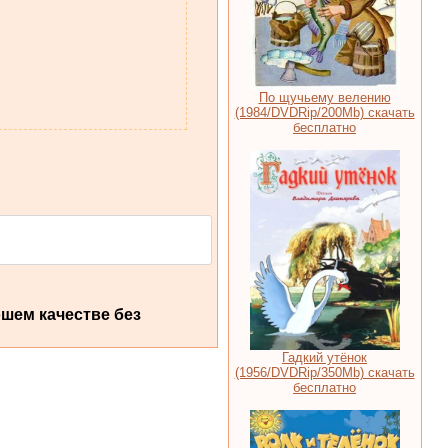
По щучьему велению
(1984/DVDRip/200Мb) скачать
бесплатно
шем качестве без
Гадкий утёнок
(1956/DVDRip/350Mb) скачать
бесплатно