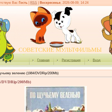
тствую Вас
Гость
|
RSS
|
Воскресенье
, 2026-08-09, 14:24
СОВЕТСКИЕ МУЛЬТФИЛЬМЫ
Главная
Регистрация
Вход
учьему велению (1984/DVDRip/200Мb)
4/DVDRip/200Мb)