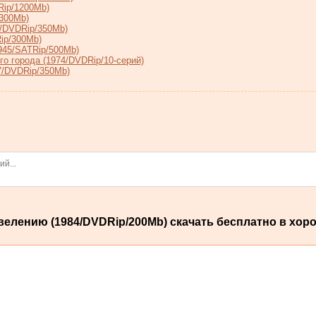
Rip/1200Mb)
/300Mb)
9/DVDRip/350Mb)
ip/300Mb)
945/SATRip/500Mb)
о города (1974/DVDRip/10-серий)
7/DVDRip/350Mb)
лению (1984/DVDRip/200Мb) скачать бесплатно в хоро