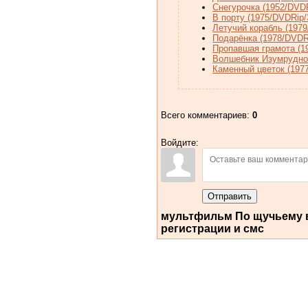
Снегурочка (1952/DVD
В порту (1975/DVDRip
Летучий корабль (197
Подарёнка (1978/DVDR
Пропавшая грамота (1
Волшебник Изумрудног
Каменный цветок (197
Всего комментариев
:
0
Войдите:
Отправить
мультфильм По щучьему ве
регистрации и смс