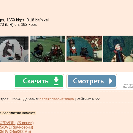
ps, 1659 kbps, 0.18 bit/pixel
/0 (L,R) ch, 192 kbps
тров
:
12994
|
Добавил
:
nadezhdasovetskaya
|
Рейтинг
:
4.5
/
2
е бесплатно качают
2/DVDRip/3-серии)
5/DVDRip/4-серии)
73/DVDRip/300Mb)