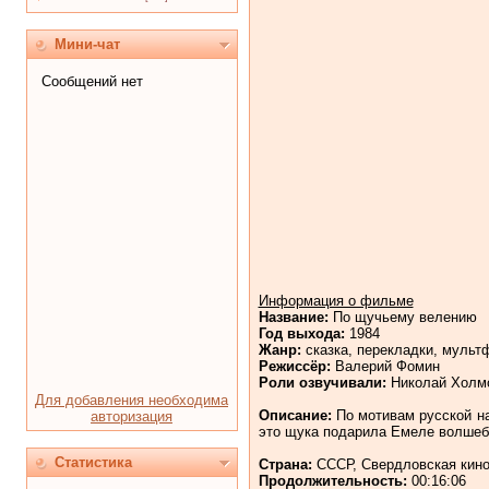
Мини-чат
Информация о фильме
Название:
По щучьему велению
Год выхода:
1984
Жанр:
сказка, перекладки, мульт
Режиссёр:
Валерий Фомин
Роли озвучивали:
Николай Холмо
Для добавления необходима
Описание:
По мотивам русской на
авторизация
это щука подарила Емеле волшебн
Статистика
Страна:
СССР, Свердловская кин
Продолжительность:
00:16:06