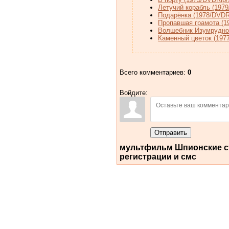
Летучий корабль (197
Подарёнка (1978/DVDR
Пропавшая грамота (1
Волшебник Изумрудног
Каменный цветок (197
Всего комментариев
:
0
Войдите:
Отправить
мультфильм Шпионские стр
регистрации и смс