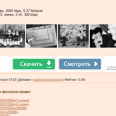
ps, 2692 kbps, 0.27 bit/pixel
, stereo, 2 ch, 320 kbps
тров
:
6733
|
Добавил
:
nadezhdasovetskaya
|
Рейтинг
:
0.0
/
0
е бесплатно качают
2/DVDRip/3-серии)
5/DVDRip/4-серии)
73/DVDRip/300Mb)
Rip/1200Mb)
/300Mb)