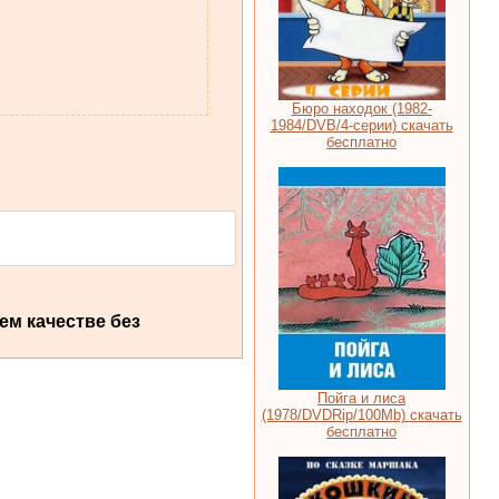
Бюро находок (1982-
1984/DVB/4-серии) скачать
бесплатно
ем качестве без
Пойга и лиса
(1978/DVDRip/100Mb) скачать
бесплатно