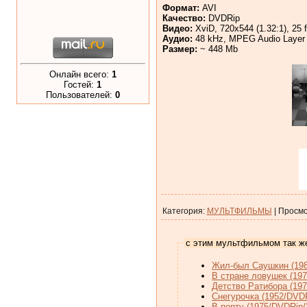
Формат:
AVI
Качество:
DVDRip
Видео:
XviD, 720x544 (1.32:1), 25 f
Аудио:
48 kHz, MPEG Audio Layer 3
Размер:
~ 448 Мb
Онлайн всего:
1
Гостей:
1
Пользователей:
0
Категория
:
МУЛЬТФИЛЬМЫ
|
Просмо
с этим мультфильмом так ж
Жил-был Саушкин (198
В стране ловушек (197
Детство Ратибора (19
Снегурочка (1952/DVD
В порту (1975/DVDRip