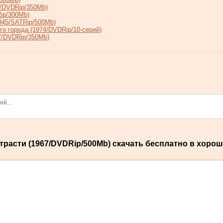
9/DVDRip/350Mb)
ip/300Mb)
945/SATRip/500Mb)
о города (1974/DVDRip/10-серий)
7/DVDRip/350Mb)
асти (1967/DVDRip/500Мb) скачать бесплатно в хорош