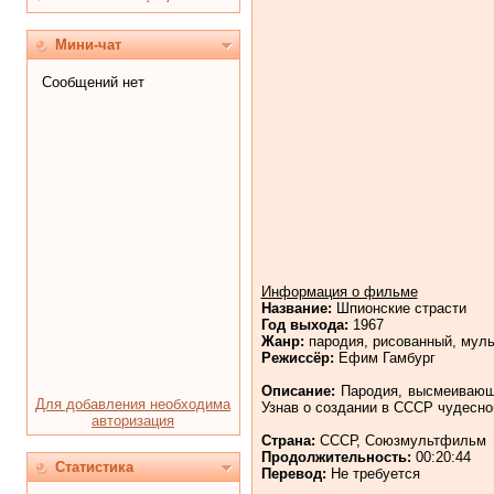
Мини-чат
Информация о фильме
Название:
Шпионские страсти
Год выхода:
1967
Жанр:
пародия, рисованный, мул
Режиссёр:
Ефим Гамбург
Описание:
Пародия, высмеивающа
Для добавления необходима
Узнав о создании в СССР чудесног
авторизация
Страна:
СССР, Союзмультфильм
Продолжительность:
00:20:44
Статистика
Перевод:
Не требуется