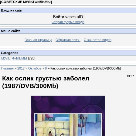
[
СОВЕТСКИЕ МУЛЬТФИЛЬМЫ
]
Вход на сайт
Войти через uID
Старая форма входа
Меню сайта
Главная страница
Обратная связь
О качестве видео
Categories
МУЛЬТФИЛЬМЫ
[728]
Главная
»
2017
»
Октябрь
»
8
» Как ослик грустью заболел (1987/DVB/300Мb)
Как ослик грустью заболел
13:37
(1987/DVB/300Мb)