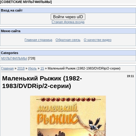
[
СОВЕТСКИЕ МУЛЬТФИЛЬМЫ
]
Вход на сайт
Войти через uID
Старая форма входа
Меню сайта
Главная страница
Обратная связь
О качестве видео
Categories
МУЛЬТФИЛЬМЫ
[728]
Главная
»
2018
»
Июль
»
15
» Маленький Рыжик (1982-1983/DVDRip/2-серии)
Маленький Рыжик (1982-
19:11
1983/DVDRip/2-серии)