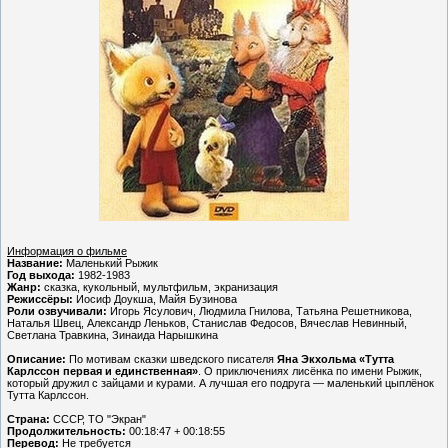
Информация о фильме
Название:
Маленький Рыжик
Год выхода:
1982-1983
Жанр:
сказка, кукольный, мультфильм, экранизация
Режиссёры:
Иосиф Доукша, Майя Бузинова
Роли озвучивали:
Игорь Ясулович, Людмила Гнилова, Татьяна Решетникова,
Наталья Швец, Александр Леньков, Станислав Федосов, Вячеслав Невинный,
Светлана Травкина, Зинаида Нарышкина
Описание:
По мотивам сказки шведского писателя
Яна Экхольма «Тутта
Карлссон первая и единственная»
. О приключениях лисёнка по имени Рыжик,
который дружил с зайцами и курами. А лучшая его подруга — маленький цыплёнок
Тутта Карлссон.
Страна:
СССР, ТО "Экран"
Продолжительность:
00:18:47 + 00:18:55
Перевод:
Не требуется