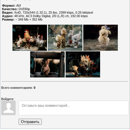
Формат:
AVI
Качество:
DVDRip
Видео:
XviD, 720x544 (1.32:1), 25 fps, 2399 kbps, 0.25 bit/pixel
Аудио:
48 kHz, AC3 Dolby Digital, 2/0 (L,R) ch, 192.00 kbps
Размер:
~ 349 Mb + 352 Mb
Всего комментариев
:
0
Войдите:
Отправить