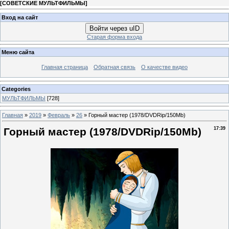
[
СОВЕТСКИЕ МУЛЬТФИЛЬМЫ
]
Вход на сайт
Войти через uID
Старая форма входа
Меню сайта
Главная страница
Обратная связь
О качестве видео
Categories
МУЛЬТФИЛЬМЫ
[728]
Главная
»
2019
»
Февраль
»
26
» Горный мастер (1978/DVDRip/150Mb)
Горный мастер (1978/DVDRip/150Mb)
17:39