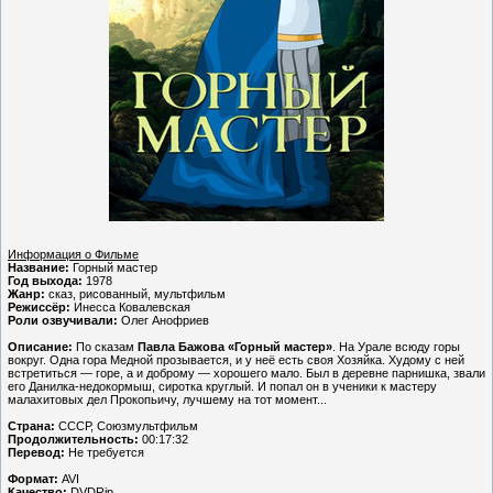
Информация о Фильме
Название:
Горный мастер
Год выхода:
1978
Жанр:
сказ, рисованный, мультфильм
Режиссёр:
Инесса Ковалевская
Роли озвучивали:
Олег Анофриев
Описание:
По сказам
Павла Бажова «Горный мастер»
. На Урале всюду горы
вокруг. Одна гора Медной прозывается, и у неё есть своя Хозяйка. Худому с ней
встретиться — горе, а и доброму — хорошего мало. Был в деревне парнишка, звали
его Данилка-недокормыш, сиротка круглый. И попал он в ученики к мастеру
малахитовых дел Прокопьичу, лучшему на тот момент...
Страна:
СССР, Союзмультфильм
Продолжительность:
00:17:32
Перевод:
Не требуется
Формат:
AVI
Качество:
DVDRip