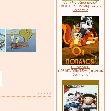
Сон / Четвёрка друзей
(1981/TVRip/150Mb) скачать
бесплатно
Он попался!
(1981/DVDRip/150Mb) скачать
бесплатно