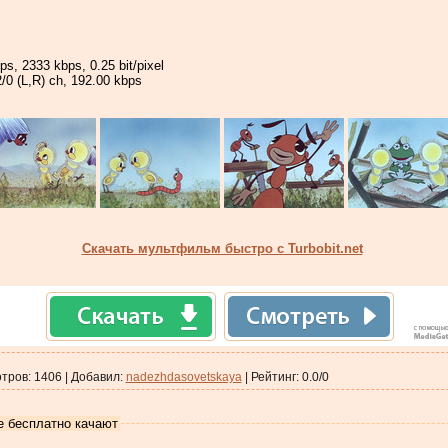
ps, 2333 kbps, 0.25 bit/pixel
/0 (L,R) ch, 192.00 kbps
Скачать мультфильм быстро с Turbobit.net
тров
:
1406
|
Добавил
:
nadezhdasovetskaya
|
Рейтинг
:
0.0
/
0
е бесплатно качают