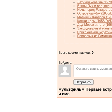
Летучий корабль (197
Винни-Пух и все, все, 
Ночь перед Рождество
Остров ошибок (1955/
Малыш и Карлсон (196
Кошкин дом (1958/DVD
Дед Мороз и лето (19
Заколдованный мальчи
Приключения Буратино
Паровозик из Ромашко
Всего комментариев
:
0
Войдите:
Отправить
мультфильм Первые встреч
и смс