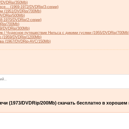
9/DVDRip/350Mb)
все... (1969-1972/DVDRip/3-серии)
м (1951/DVDRip/700Mb)
DVDRip/500Mb)
8-1970/DVDRip/2-серии)
Rip/700Mb)
69/DVDRip/300Мb)
к / Чудесное путешествие Нильса с дикими гусями (1955/DVDRip/700Mb
 (1959/DVDRip/1200Mb)
ва (1967/DVDRip-AVC/150Mb)
и (1973/DVDRip/200Mb) скачать бесплатно в хорошем 