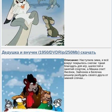
Дедушка и внучек (1950/DVDRip/250Mb) скачать
Описание:
Наступила зима, и всё
вокруг покрылось снегом: такая
благодать для игр, шалостей и
занятий спортом, а Мишка спит!
Лисёнок, Зайчонок и Белочка
решили разбудить своего друга от
зимней спячки...