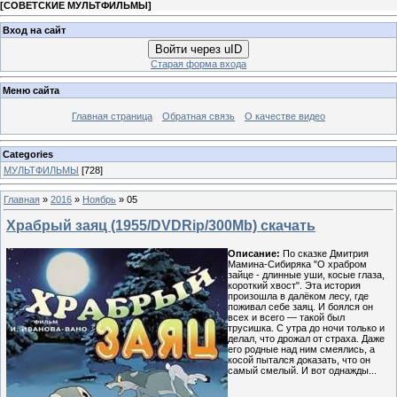
[
СОВЕТСКИЕ МУЛЬТФИЛЬМЫ
]
Вход на сайт
Войти через uID
Старая форма входа
Меню сайта
Главная страница
Обратная связь
О качестве видео
Categories
МУЛЬТФИЛЬМЫ
[728]
Главная
»
2016
»
Ноябрь
»
05
Храбрый заяц (1955/DVDRip/300Mb) скачать
Описание:
По сказке Дмитрия
Мамина-Сибиряка "О храбром
зайце - длинные уши, косые глаза,
короткий хвост". Эта история
произошла в далёком лесу, где
поживал себе заяц. И боялся он
всех и всего — такой был
трусишка. С утра до ночи только и
делал, что дрожал от страха. Даже
его родные над ним смеялись, а
косой пытался доказать, что он
самый смелый. И вот однажды...