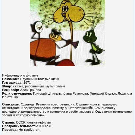
Информация о фильме
Название:
Одуванчик толстые щёки
Год выхода:
1971
Жанр:
сказка, рисованный, мультфильм
Режиссёр:
Алла Грачёва
Роли озвучивали:
Григорий Шпигель, Клара Румянова, Геннадий Кислюк, Людмила
Игнатенко
Описание:
Однажды Кузнечик повстречался с Одуванчиком в период его
отцветания, и заинтересовался, почему он «толстощёкий», чем вызвал у
последнего замешательство и сомнения о своём здоровье. Одуванчик немедленно
звонит в «Скорую помощь»...
Страна:
СССР, Киевнаучфильм
Продолжительность:
00:06:31
Перевод:
Не требуется