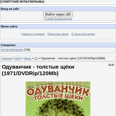
[
СОВЕТСКИЕ МУЛЬТФИЛЬМЫ
]
Вход на сайт
Войти через uID
Старая форма входа
Меню сайта
Главная страница
Обратная связь
О качестве видео
Categories
МУЛЬТФИЛЬМЫ
[728]
Главная
»
2020
»
Июль
»
28
» Одуванчик - толстые щёки (1971/DVDRip/120Mb)
Одуванчик - толстые щёки
13:27
(1971/DVDRip/120Mb)