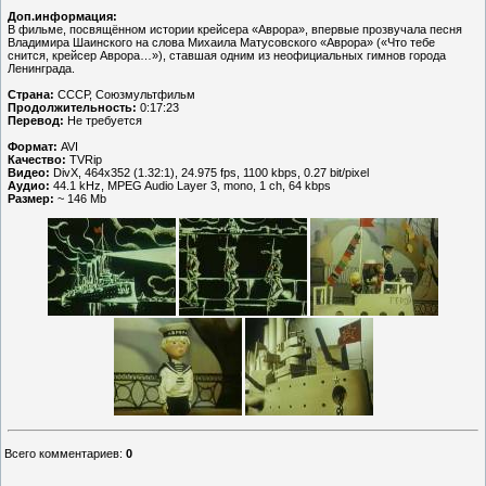
Доп.информация:
В фильме, посвящённом истории крейсера «Аврора», впервые прозвучала песня
Владимира Шаинского на слова Михаила Матусовского «Аврора» («Что тебе
снится, крейсер Аврора…»), ставшая одним из неофициальных гимнов города
Ленинграда.
Страна:
СССР, Союзмультфильм
Продолжительность:
0:17:23
Перевод:
Не требуется
Формат:
AVI
Качество:
TVRip
Видео:
DivX, 464x352 (1.32:1), 24.975 fps, 1100 kbps, 0.27 bit/pixel
Аудио:
44.1 kHz, MPEG Audio Layer 3, mono, 1 ch, 64 kbps
Размер:
~ 146 Мb
Всего комментариев
:
0