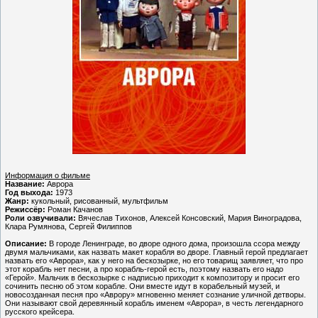
Информация о фильме
Название:
Аврора
Год выхода:
1973
Жанр:
кукольный, рисованный, мультфильм
Режиссёр:
Роман Качанов
Роли озвучивали:
Вячеслав Тихонов, Алексей Консовский, Мария Виноградова,
Клара Румянова, Сергей Филиппов
Описание:
В городе Ленинграде, во дворе одного дома, произошла ссора между
двумя мальчиками, как назвать макет корабля во дворе. Главный герой предлагает
назвать его «Аврора», как у него на бескозырке, но его товарищ заявляет, что про
этот корабль нет песни, а про корабль-герой есть, поэтому назвать его надо
«Герой». Мальчик в бескозырке с надписью приходит к композитору и просит его
сочинить песню об этом корабле. Они вместе идут в корабельный музей, и
новосозданная песня про «Аврору» мгновенно меняет сознание уличной детворы.
Они называют свой деревянный корабль именем «Аврора», в честь легендарного
русского крейсера.