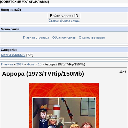
[
СОВЕТСКИЕ МУЛЬТФИЛЬМЫ
]
Вход на сайт
Войти через uID
Старая форма входа
Меню сайта
Главная страница
Обратная связь
О качестве видео
Categories
МУЛЬТФИЛЬМЫ
[728]
Главная
»
2017
»
Июль
»
15
» Аврора (1973/TVRip/150Мb)
Аврора (1973/TVRip/150Мb)
15:49