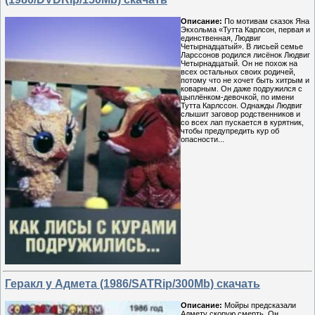
Описание:
По мотивам сказок Яна
Экхольма «Тутта Карлсон, первая и
единственная, Людвиг
Четырнадцатый». В лисьей семье
Ларссонов родился лисёнок Людвиг
Четырнадцатый. Он не похож на
всех остальных своих родичей,
потому что не хочет быть хитрым и
коварным. Он даже подружился с
цыплёнком-девочкой, по имени
Тутта Карлссон. Однажды Людвиг
слышит заговор родственников и
со всех лап пускается в курятник,
чтобы предупредить кур об
опасности...
Геракл у Адмета (1986/SATRip/300Mb) скачать
Описание:
Мойры предсказали
Адмету скорую смерть. Он