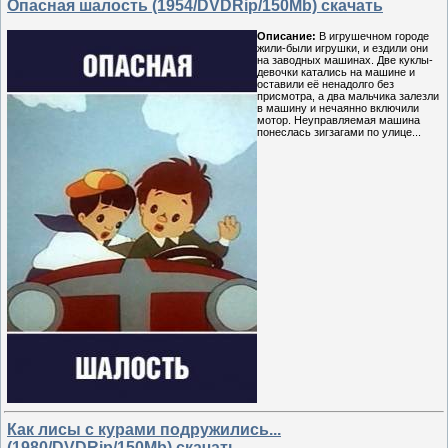
Опасная шалость (1954/DVDRip/150Мb) скачать
Описание:
В игрушечном городе
жили-были игрушки, и ездили они
на заводных машинах. Две куклы-
девочки катались на машине и
оставили её ненадолго без
присмотра, а два мальчика залезли
в машину и нечаянно включили
мотор. Неуправляемая машина
понеслась зигзагами по улице...
Как лисы с курами подружились...
(1980/DVDRip/150Mb) скачать