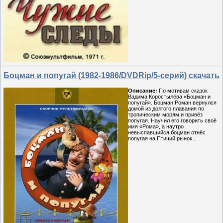
Боцман и попугай (1982-1986/DVDRip/5-серий) скачать
Описание:
По мотивам сказок
Вадима Коростылёва «Боцман и
попугай». Боцман Роман вернулся
домой из долгого плавания по
тропическим морям и привёз
попугая. Научил его говорить своё
имя «Рома», а наутро
невыспавшийся боцман отнёс
попугая на Птичий рынок...