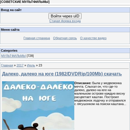
[
СОВЕТСКИЕ МУЛЬТФИЛЬМЫ
]
Вход на сайт
Войти через uID
Старая форма входа
Меню сайта
Главная страница
Обратная связь
О качестве видео
Categories
МУЛЬТФИЛЬМЫ
[728]
Главная
»
2017
»
Июль
»
23
Далеко, далеко на юге (1982/DVDRip/100Mb) скачать
Описание:
Была у медвежонка
мечта. Слыхал он, что где-то
далеко, далеко на юге на
маленьком острове каждую весну
расцветает каштан. Построил
медвежонок лодочку и отправился
с лягушонком на поиски каштана...