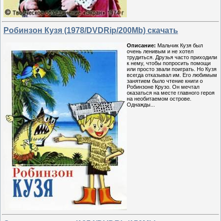
Робинзон Кузя (1978/DVDRip/200Mb) скачать
Описание:
Мальчик Кузя был
очень ленивым и не хотел
трудиться. Друзья часто приходили
к нему, чтобы попросить помощи
или просто звали поиграть. Но Кузя
всегда отказывал им. Его любимым
занятием было чтение книги о
Робинзоне Крузо. Он мечтал
оказаться на месте главного героя
на необитаемом острове.
Однажды...