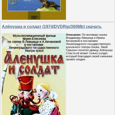
Алёнушка и солдат (1974/DVDRip/300Mb) скачать
Описание:
По мотивам сказки
Владимира Лившица и Ирины
Кичановой в постановке
Ленинградского государственного
кукольного театра сказки. Змей
Горыныч похитил девицу Алёнушку.
Спасти её может только солдат,
который благодаря своей смекалке
провёл злодея.