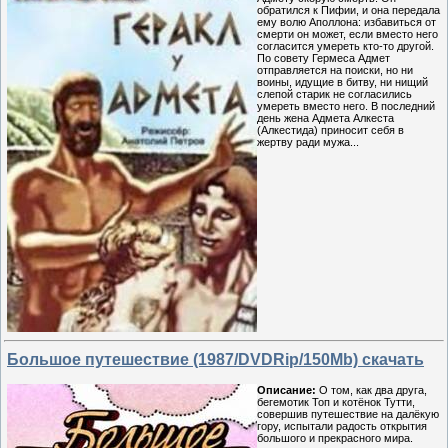
обратился к Пифии, и она передала
ему волю Аполлона: избавиться от
смерти он может, если вместо него
согласится умереть кто-то другой.
По совету Гермеса Адмет
отправляется на поиски, но ни
воины, идущие в битву, ни нищий
слепой старик не согласились
умереть вместо него. В последний
день жена Адмета Алкеста
(Алкестида) приносит себя в
жертву ради мужа...
Большое путешествие (1987/DVDRip/150Mb) скачать
Описание:
О том, как два друга,
бегемотик Топ и котёнок Тутти,
совершив путешествие на далёкую
гору, испытали радость открытия
большого и прекрасного мира.