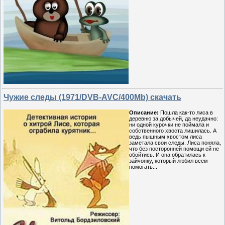
Чужие следы (1971/DVB-AVC/400Mb) скачать
Описание:
Пошла как-то лиса в
деревню за добычей, да неудачно:
ни одной курочки не поймала и
собственного хвоста лишилась. А
ведь пышным хвостом лиса
заметала свои следы. Лиса поняла,
что без посторонней помощи ей не
обойтись. И она обратилась к
зайчонку, который любил всем
помогать...