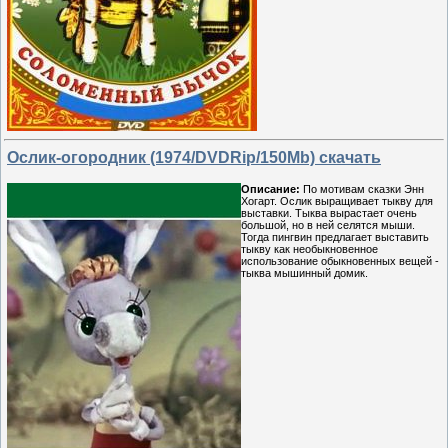
Ослик-огородник (1974/DVDRip/150Mb) скачать
Описание:
По мотивам сказки Энн
Хогарт. Ослик выращивает тыкву для
выставки. Тыква вырастает очень
большой, но в ней селятся мыши.
Тогда пингвин предлагает выставить
тыкву как необыкновенное
использование обыкновенных вещей -
тыква мышинный домик.