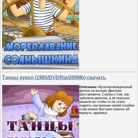
Танцы кукол (1985/DVDRip/200Мb) скачать
Описание:
Мультипликационный
фильм на музыку Дмитрия
Шостаковича. Сказка о том, как
заболела девочка, а её игрушки
решили во чтобы то не стало
поднять настроение своей хозяйке
и как можно быстрее помочь ей
вернуть здоровье.