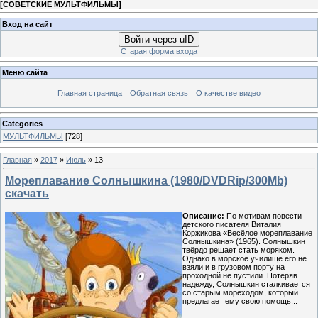
[
СОВЕТСКИЕ МУЛЬТФИЛЬМЫ
]
Вход на сайт
Войти через uID
Старая форма входа
Меню сайта
Главная страница
Обратная связь
О качестве видео
Categories
МУЛЬТФИЛЬМЫ
[728]
Главная
»
2017
»
Июль
»
13
Мореплавание Солнышкина (1980/DVDRip/300Мb)
скачать
Описание:
По мотивам повести
детского писателя Виталия
Коржикова «Весёлое мореплавание
Солнышкина» (1965). Солнышкин
твёрдо решает стать моряком.
Однако в морское училище его не
взяли и в грузовом порту на
проходной не пустили. Потеряв
надежду, Солнышкин сталкивается
со старым мореходом, который
предлагает ему свою помощь...