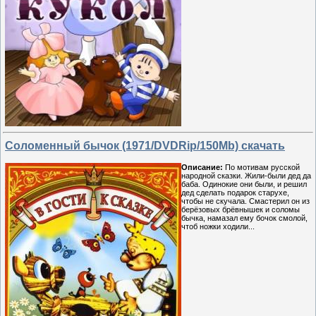
Соломенный бычок (1971/DVDRip/150Mb) скачать
Описание:
По мотивам русской
народной сказки. Жили-были дед да
баба. Одинокие они были, и решил
дед сделать подарок старухе,
чтобы не скучала. Смастерил он из
берёзовых брёвнышек и соломы
бычка, намазал ему бочок смолой,
чтоб ножки ходили...