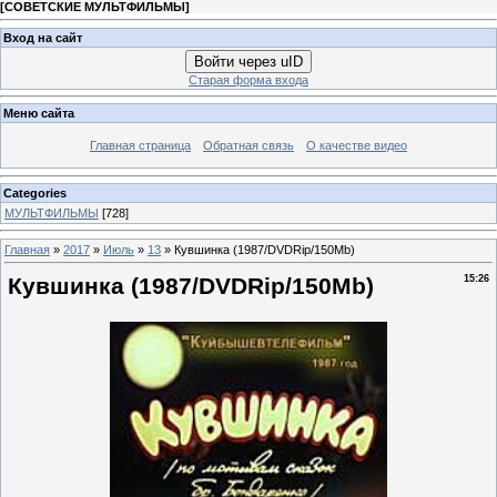
[
СОВЕТСКИЕ МУЛЬТФИЛЬМЫ
]
Вход на сайт
Войти через uID
Старая форма входа
Меню сайта
Главная страница
Обратная связь
О качестве видео
Categories
МУЛЬТФИЛЬМЫ
[728]
Главная
»
2017
»
Июль
»
13
» Кувшинка (1987/DVDRip/150Mb)
Кувшинка (1987/DVDRip/150Mb)
15:26