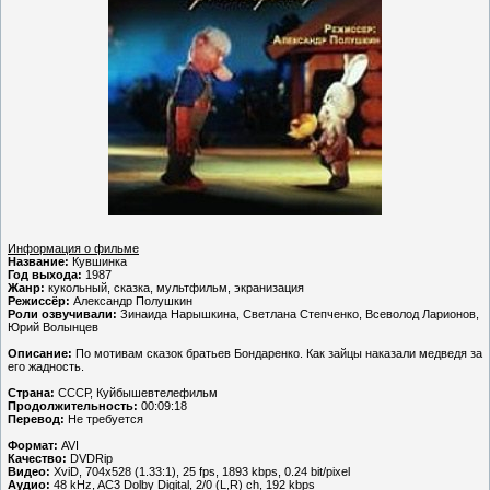
Информация о фильме
Название:
Кувшинка
Год выхода:
1987
Жанр:
кукольный, сказка, мультфильм, экранизация
Режиссёр:
Александр Полушкин
Роли озвучивали:
Зинаида Нарышкина, Светлана Степченко, Всеволод Ларионов,
Юрий Волынцев
Описание:
По мотивам сказок братьев Бондаренко. Как зайцы наказали медведя за
его жадность.
Страна:
СССР, Куйбышевтелефильм
Продолжительность:
00:09:18
Перевод:
Не требуется
Формат:
AVI
Качество:
DVDRip
Видео:
XviD, 704x528 (1.33:1), 25 fps, 1893 kbps, 0.24 bit/pixel
Аудио:
48 kHz, AC3 Dolby Digital, 2/0 (L,R) ch, 192 kbps