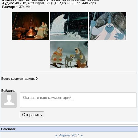
Аудио:
48 kHz, AC3 Digital, 3/2 (L,C,R,l,r) + LFE ch, 448 kbps
Размер:
~ 374 Mb
Всего комментариев
:
0
Войдите:
Отправить
Calendar
«
Апрель 2017
»