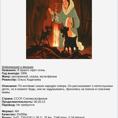
Информация о фильме
Название:
В яранге горит огонь
Год выхода:
1956
Жанр:
рисованный, сказка, мультфильм
Режиссёр:
Ольга Ходатаева
Описание:
По мотивам сказок народов севера. Он рассказывает о непослушных
детях, но в момент беды, они не задумываясь, бросились на поиски и спасение
мамы.
Страна:
СССР, Союзмультфильм
Продолжительность:
00:20:13
Перевод:
Не требуется
Формат:
AVI
Качество:
DVDRip
Видео:
XviD, 720x528 (1.36:1), 25 fps, 2246 kbps, 0.24 bit/pixel