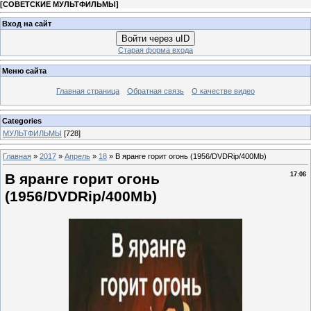
[
СОВЕТСКИЕ МУЛЬТФИЛЬМЫ
]
Вход на сайт
Войти через uID
Старая форма входа
Меню сайта
Главная страница
Обратная связь
О качестве видео
Categories
МУЛЬТФИЛЬМЫ
[728]
Главная
»
2017
»
Апрель
»
18
» В яранге горит огонь (1956/DVDRip/400Mb)
В яранге горит огонь
17:06
(1956/DVDRip/400Mb)