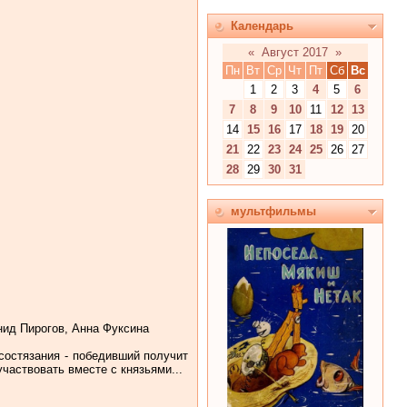
Календарь
«
Август 2017
»
Пн
Вт
Ср
Чт
Пт
Сб
Вс
1
2
3
4
5
6
7
8
9
10
11
12
13
14
15
16
17
18
19
20
21
22
23
24
25
26
27
28
29
30
31
мультфильмы
нид Пирогов, Анна Фуксина
состязания - победивший получит
частвовать вместе с князьями...