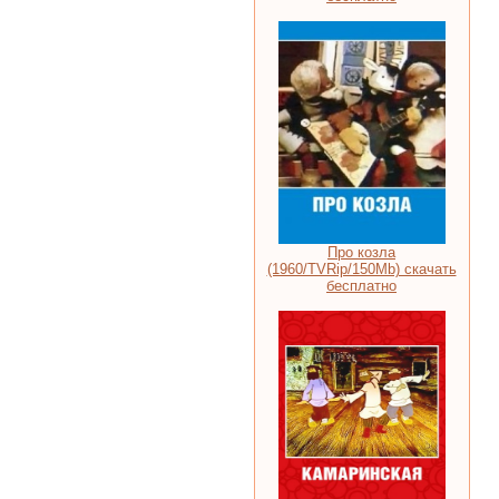
Про козла
(1960/TVRip/150Мb) скачать
бесплатно