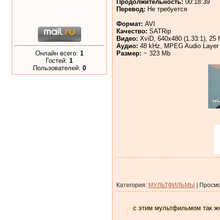
Продолжительность:
00:18:39
Перевод:
Не требуется
Формат:
AVI
Качество:
SATRip
Видео:
XviD, 640x480 (1.33:1), 25 f
Аудио:
48 kHz, MPEG Audio Layer 3
Онлайн всего:
1
Размер:
~ 323 Mb
Гостей:
1
Пользователей:
0
Категория
:
МУЛЬТФИЛЬМЫ
|
Просмо
с этим мультфильмом так ж