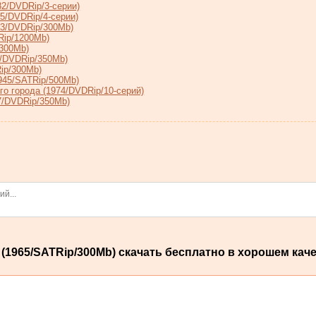
2/DVDRip/3-серии)
5/DVDRip/4-серии)
73/DVDRip/300Mb)
Rip/1200Mb)
/300Mb)
9/DVDRip/350Mb)
ip/300Mb)
945/SATRip/500Mb)
о города (1974/DVDRip/10-серий)
7/DVDRip/350Mb)
1965/SATRip/300Мb) скачать бесплатно в хорошем каче