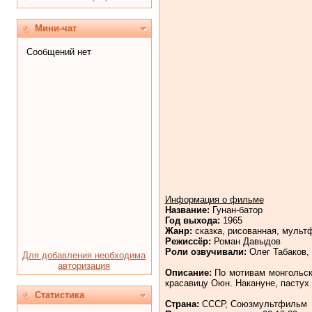
Мини-чат
Информация о фильме
Название:
Гунан-батор
Год выхода:
1965
Жанр:
сказка, рисованная, мульт
Режиссёр:
Роман Давыдов
Роли озвучивали:
Олег Табаков, 
Для добавления необходима
авторизация
Описание:
По мотивам монгольско
красавицу Оюн. Накануне, пастух 
Статистика
Страна:
СССР, Союзмультфильм