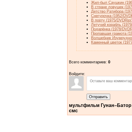
Жил-был Саушкин (198
В стране ловушек (197
Детство Ратибора (19
Снегурочка (1952/DVD
В порту (1975/DVDRip
Летучий корабль (197
Подарёнка (1978/DVDR
Пропавшая грамота (1
Волшебник Изумрудног
Каменный цветок (197
Всего комментариев
:
0
Войдите:
Отправить
мультфильм Гунан–Батор (
смс