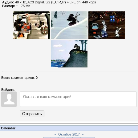
Аудио:
48 kHz, AC3 Digital, 3/2 (L,C,R,l,r) + LFE ch, 448 kbps
Размер:
~ 175 Mb
Всего комментариев
:
0
Войдите:
Отправить
Calendar
«
Октябрь 2017
»