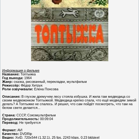
Информация о фильме
Название:
Топтыжка
Год выхода:
1964
Жанр:
сказка, рисованный, перекладки, мультфильм
Режиссёр:
Фёдор Хитрук
Роли озвучивали:
Елена Понсова
Описание:
В глухом дремучем лесу стояла избушка. И жила там медведица со
своим медвежонком Топтыжкой. Медведица крепко спала, что ещё медведям зимой
делать? А Топтыжке не спалось. И решил, что сам пойдёт посмотреть, что там на
белом свете делается...
Страна:
СССР, Союзмультфильм
Продолжительность:
00:09:04
Перевод:
Не требуется
Формат:
AVI
Качество:
DVDRip
Видео:
XviD, 720x544 (1.32:1), 25 fps, 2243 kbps, 0.23 bit/pixel