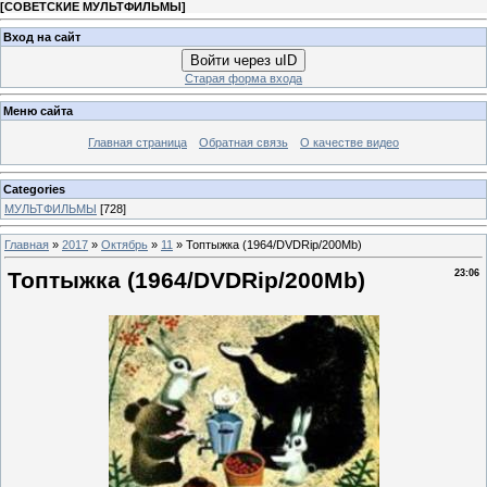
[
СОВЕТСКИЕ МУЛЬТФИЛЬМЫ
]
Вход на сайт
Войти через uID
Старая форма входа
Меню сайта
Главная страница
Обратная связь
О качестве видео
Categories
МУЛЬТФИЛЬМЫ
[728]
Главная
»
2017
»
Октябрь
»
11
» Топтыжка (1964/DVDRip/200Mb)
Топтыжка (1964/DVDRip/200Mb)
23:06