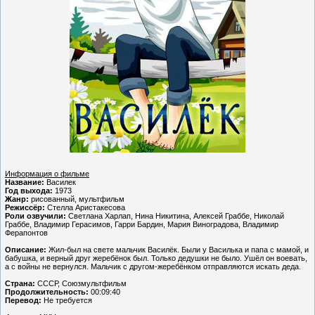
Информация о фильме
Название:
Василек
Год выхода:
1973
Жанр:
рисованный, мультфильм
Режиссёр:
Стелла Аристакесова
Роли озвучили:
Светлана Харлап, Нина Никитина, Алексей Граббе, Николай
Граббе, Владимир Герасимов, Гарри Бардин, Мария Виноградова, Владимир
Ферапонтов
Описание:
Жил-был на свете мальчик Василёк. Были у Василька и папа с мамой, и
бабушка, и верный друг жеребёнок был. Только дедушки не было. Ушёл он воевать,
а с войны не вернулся. Мальчик с другом-жеребёнком отправляются искать деда.
Страна:
СССР, Союзмультфильм
Продолжительность:
00:09:40
Перевод:
Не требуется