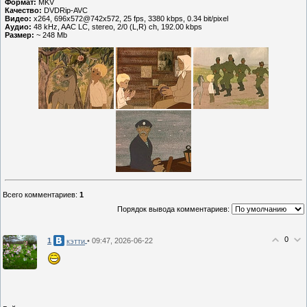
Формат:
MKV
Качество:
DVDRip-AVC
Видео:
x264, 696x572@742x572, 25 fps, 3380 kbps, 0.34 bit/pixel
Аудио:
48 kHz, AAC LC, stereo, 2/0 (L,R) ch, 192.00 kbps
Размер:
~ 248 Mb
Всего комментариев
:
1
Порядок вывода комментариев:
0
1
• 09:47, 2026-06-22
кэтти