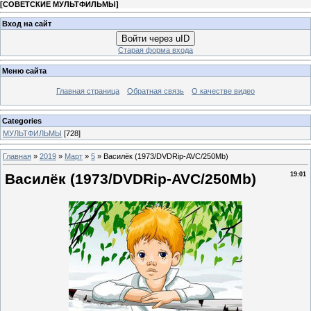
[
СОВЕТСКИЕ МУЛЬТФИЛЬМЫ
]
Вход на сайт
Войти через uID
Старая форма входа
Меню сайта
Главная страница
Обратная связь
О качестве видео
Categories
МУЛЬТФИЛЬМЫ
[728]
Главная
»
2019
»
Март
»
5
» Василёк (1973/DVDRip-AVC/250Mb)
Василёк (1973/DVDRip-AVC/250Mb)
19:01