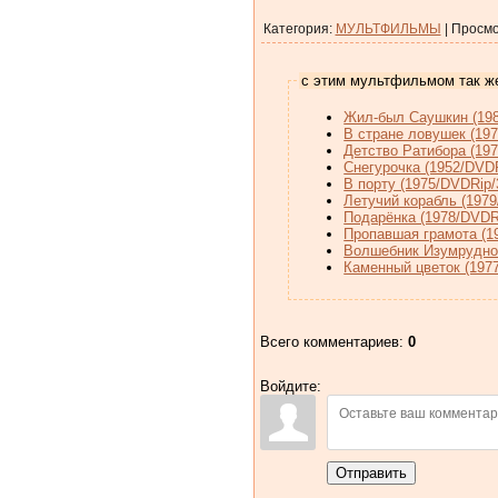
Категория
:
МУЛЬТФИЛЬМЫ
|
Просмо
с этим мультфильмом так ж
Жил-был Саушкин (198
В стране ловушек (197
Детство Ратибора (19
Снегурочка (1952/DVD
В порту (1975/DVDRip
Летучий корабль (197
Подарёнка (1978/DVDR
Пропавшая грамота (1
Волшебник Изумрудног
Каменный цветок (197
Всего комментариев
:
0
Войдите:
Отправить