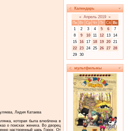
Календарь
«
Апрель 2019
»
Пн
Вт
Ср
Чт
Пт
Сб
Вс
1
2
3
4
5
6
7
8
9
10
11
12
13
14
15
16
17
18
19
20
21
22
23
24
25
26
27
28
29
30
мультфильмы
уляева, Лидия Катаева
елянка, которая была влюблена в
каз о поисках жениха. Во дворец
енно настроенный царь Горох. От