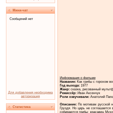
Мини-чат
Информация о фильме
Название:
Как грибы с горохом в
Год выхода:
1977
Жанр:
сказка, рисованный мульт
Для добавления необходима
Режиссёр:
Иван Аксенчук
авторизация
Роли озвучивали:
Анатолий Папа
Описание:
По мотивам русской н
Статистика
Груздя. Но царь не соглашается 
собираются грибы: красавец Мухо