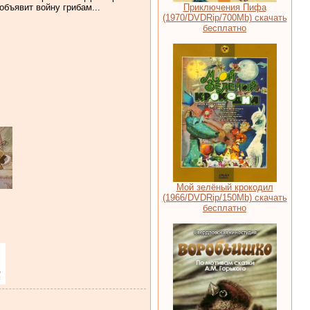
Приключения Пифа
объявит войну грибам...
(1970/DVDRip/700Mb) скачать
бесплатно
Мой зелёный крокодил
(1966/DVDRip/150Mb) скачать
бесплатно