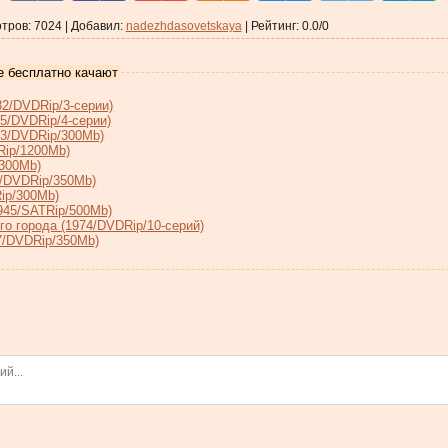
тров
:
7024
|
Добавил
:
nadezhdasovetskaya
|
Рейтинг
:
0.0
/
0
е бесплатно качают
2/DVDRip/3-серии)
5/DVDRip/4-серии)
73/DVDRip/300Mb)
Rip/1200Mb)
/300Mb)
9/DVDRip/350Mb)
ip/300Mb)
945/SATRip/500Mb)
о города (1974/DVDRip/10-серий)
7/DVDRip/350Mb)