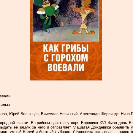
оевали
фильм
нов, Юрий Волынцев, Вячеслав Невинный, Александр Ширвиндт, Нина Г
ародной сказки. В грибном царстве у царя Боровика XVI была дочь Б
выдать её замуж за него и отправляет глашатая Дождевика объявить у
мор, умный Валуй и богатый Дубовик. У Боровика есть враг — воинств