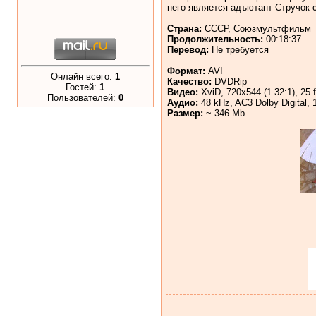
него является адъютант Стручок с
Страна:
СССР, Союзмультфильм
Продолжительность:
00:18:37
Перевод:
Не требуется
Формат:
AVI
Онлайн всего:
1
Качество:
DVDRip
Гостей:
1
Видео:
XviD, 720x544 (1.32:1), 25 f
Пользователей:
0
Аудио:
48 kHz, AC3 Dolby Digital, 
Размер:
~ 346 Mb