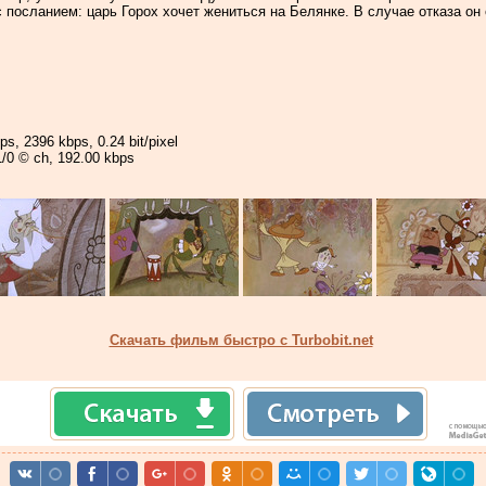
 посланием: царь Горох хочет жениться на Белянке. В случае отказа он 
ps, 2396 kbps, 0.24 bit/pixel
1/0 © ch, 192.00 kbps
Скачать фильм быстро с Turbobit.net