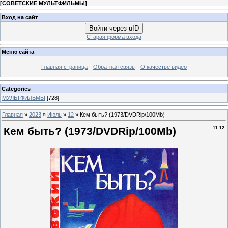
[
СОВЕТСКИЕ МУЛЬТФИЛЬМЫ
]
Вход на сайт
Войти через uID
Старая форма входа
Меню сайта
Главная страница
Обратная связь
О качестве видео
Categories
МУЛЬТФИЛЬМЫ
[728]
Главная
»
2023
»
Июль
»
12
» Кем быть? (1973/DVDRip/100Mb)
Кем быть? (1973/DVDRip/100Mb)
11:12