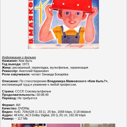
Информация о фильме
Название:
Кем быть
Год выхода:
1973
Жанр:
рисованный, перекладка, мультфильм, экранизация
Режиссёр:
Анатолий Каранович
Роли озвучивали:
читает Зинаида Бокарёва
Описание:
По стихотворению
Владимира Маяковского «Кем быть?»
,
воспевающий труд и уважение к любой профессии.
Страна:
СССР, Союзмультфильм
Продолжительность:
00:08:49
Перевод:
Не требуется
Формат:
AVI
Качество:
DVDRip
Видео:
XviD, 704x528 (1.33:1), 25 fps, 1658 kbps, 0.18 bit/pixel
Аудио:
48 kHz, AC3 Dolby Digital, 2/0 (L,R) ch, 192.00 kbps
Размер:
~ 117 Mb