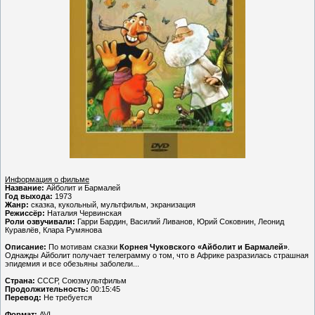
Информация о фильме
Название:
Айболит и Бармалей
Год выхода:
1973
Жанр:
сказка, кукольный, мультфильм, экранизация
Режиссёр:
Наталия Червинская
Роли озвучивали:
Гарри Бардин, Василий Ливанов, Юрий Соковнин, Леонид
Куравлёв, Клара Румянова
Описание:
По мотивам сказки
Корнея Чуковского «Айболит и Бармалей»
.
Однажды Айболит получает телеграмму о том, что в Африке разразилась страшная
эпидемия и все обезьяны заболели...
Страна:
СССР, Союзмультфильм
Продолжительность:
00:15:45
Перевод:
Не требуется
Формат:
AVI