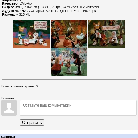
Качество:
DVDRip
Видео:
XviD, 704x528 (1.33:1), 25 fps, 2429 kbps, 0.26 bit/pixel
Аудио:
48 kHz, AC3 Digital, 3/2 (L,C,R,l,r) + LFE ch, 448 kbps
Размер:
~ 325 Mb
Всего комментариев
:
0
Войдите:
Отправить
Calendar