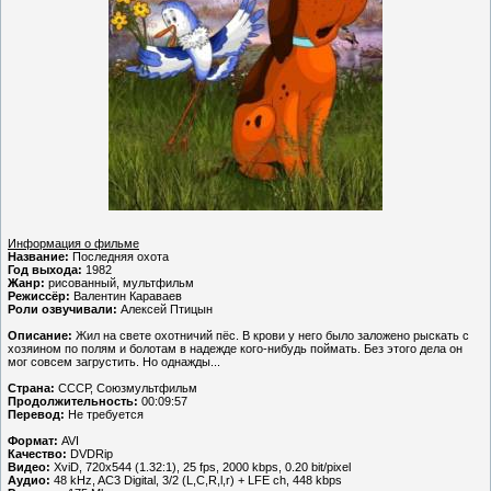
Информация о фильме
Название:
Последняя охота
Год выхода:
1982
Жанр:
рисованный, мультфильм
Режиссёр:
Валентин Караваев
Роли озвучивали:
Алексей Птицын
Описание:
Жил на свете охотничий пёс. В крови у него было заложено рыскать с
хозяином по полям и болотам в надежде кого-нибудь поймать. Без этого дела он
мог совсем загрустить. Но однажды...
Страна:
СССР, Союзмультфильм
Продолжительность:
00:09:57
Перевод:
Не требуется
Формат:
AVI
Качество:
DVDRip
Видео:
XviD, 720x544 (1.32:1), 25 fps, 2000 kbps, 0.20 bit/pixel
Аудио:
48 kHz, AC3 Digital, 3/2 (L,C,R,l,r) + LFE ch, 448 kbps