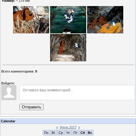
Размер:
~ 175 Mb
Всего комментариев
:
0
Войдите:
Отправить
Calendar
«
Июль 2017
»
Пн
Вт
Ср
Чт
Пт
Сб
Вс