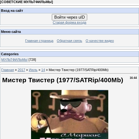
[
СОВЕТСКИЕ МУЛЬТФИЛЬМЫ
]
Вход на сайт
Войти через uID
Старая форма входа
Меню сайта
Главная страница
Обратная связь
О качестве видео
Categories
МУЛЬТФИЛЬМЫ
[728]
Главная
»
2017
»
Июль
»
14
» Мистер Твистер (1977/SATRip/400Mb)
Мистер Твистер (1977/SATRip/400Mb)
16:44