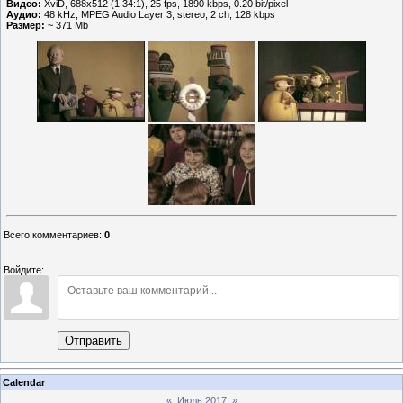
Видео:
XviD, 688x512 (1.34:1), 25 fps, 1890 kbps, 0.20 bit/pixel
Аудио:
48 kHz, MPEG Audio Layer 3, stereo, 2 ch, 128 kbps
Размер:
~ 371 Mb
Всего комментариев
:
0
Войдите:
Отправить
Calendar
«
Июль 2017
»