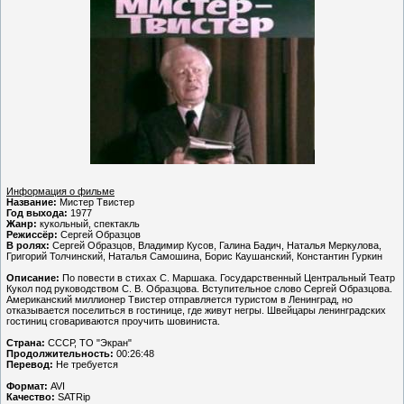
Информация о фильме
Название:
Мистер Твистер
Год выхода:
1977
Жанр:
кукольный, спектакль
Режиссёр:
Сергей Образцов
В ролях:
Сергей Образцов, Владимир Кусов, Галина Бадич, Наталья Меркулова,
Григорий Толчинский, Наталья Самошина, Борис Каушанский, Константин Гуркин
Описание:
По повести в стихах С. Маршака. Государственный Центральный Театр
Кукол под руководством С. В. Образцова. Вступительное слово Сергей Образцова.
Американский миллионер Твистер отправляется туристом в Ленинград, но
отказывается поселиться в гостинице, где живут негры. Швейцары ленинградских
гостиниц сговариваются проучить шовиниста.
Страна:
СССР, ТО "Экран"
Продолжительность:
00:26:48
Перевод:
Не требуется
Формат:
AVI
Качество:
SATRip